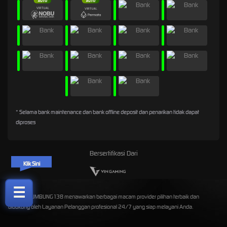
* Selama bank maintenance dan bank offline deposit dan penarikan tidak dapat
diproses
Bersertifikasi Dari
Klik Sini
☰
©2026 LUMBUNG138 menawarkan berbagai macam provider pilihan terbaik dan
didukung oleh Layanan Pelanggan profesional 24/7 yang siap melayani Anda.