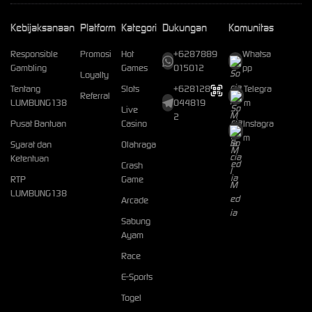
Kebijaksanaan
Platform
Kategori
Dukungan
Komunitas
Responsible
Promosi
Hot
+6287889
Whatsa
Gambling
Games
015012
pp
Loyalty
Tentang
Slots
+628128
Telegra
Referral
LUMBUNG138
044819
m
Live
2
Pusat Bantuan
Casino
Instagra
m
Syarat dan
Olahraga
Ketentuan
Crash
RTP
Game
LUMBUNG138
Arcade
Sabung
Ayam
Race
E-Sports
Togel