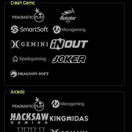
Crash Game
Arcade