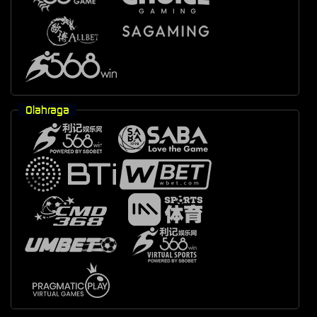
Olahraga