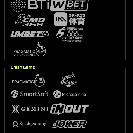
Crash Game