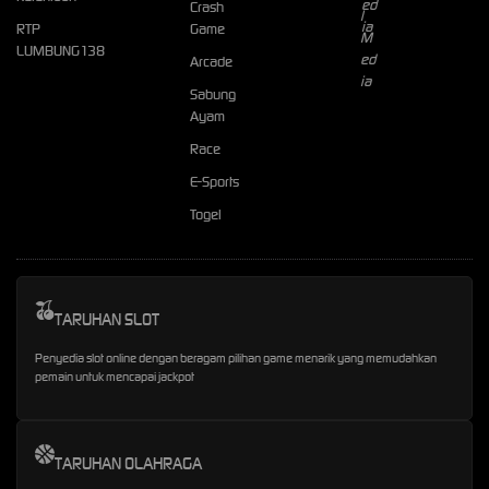
Crash
RTP
Game
LUMBUNG138
Arcade
Sabung
Ayam
Race
E-Sports
Togel
TARUHAN SLOT
Penyedia slot online dengan beragam pilihan game menarik yang memudahkan
pemain untuk mencapai jackpot
TARUHAN OLAHRAGA