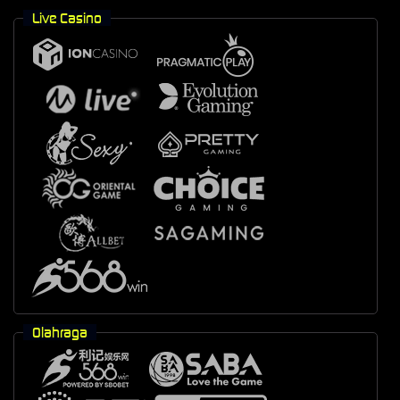
Live Casino
Olahraga