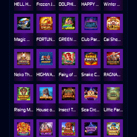
HELL HOT 100
Frozen Joker
DOLPHIN REEF
HAPPY NEW YEAR
Winter Magic
Magic Wheel
FORTUNE DRUM
GREEN GOLD
Club Party
Cai Shen Do
Neko The Fortune Cat
HIGHWAY KING
Fairy of Riches
Snake Castle
RAGNAROK FIRE STORM
Rising Maya
House of Dog
Insect Temple
Sea Circus
Little Farm