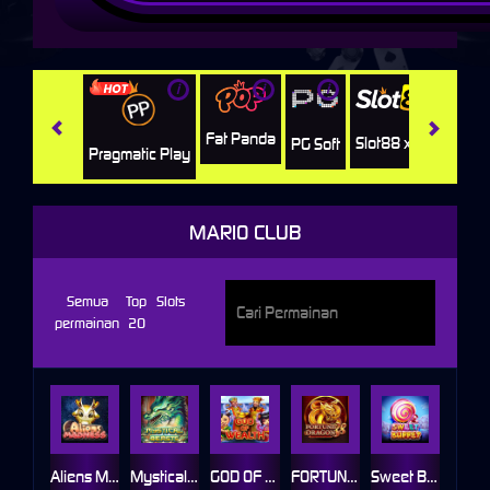
i
i
i
i
i
Facha
Fat Panda
Slot88 x PP
PG Soft
Pragmatic Play
MARIO CLUB
Semua
Top
Slots
permainan
20
Aliens Madness
Mystical Beasts
GOD OF WEALTH
FORTUNE DRAGON 88
Sweet Buffet