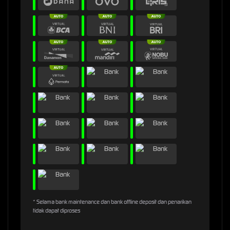
* Selama bank maintenance dan bank offline deposit dan penarikan
tidak dapat diproses