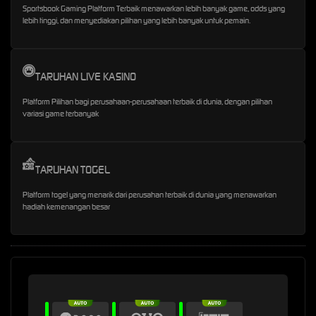
Sportsbook Gaming Platform Terbaik menawarkan lebih banyak game, odds yang
lebih tinggi, dan menyediakan pilihan yang lebih banyak untuk pemain.
TARUHAN LIVE KASINO
Platform Pilihan bagi perusahaan-perusahaan terbaik di dunia, dengan pilihan
variasi game terbanyak
TARUHAN TOGEL
Platform togel yang menarik dari perusahan terbaik di dunia yang menawarkan
hadiah kemenangan besar