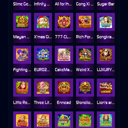
Slime Gem
Infinity Mining
All for the Winner
Gong Xi Fa Cai
Sugar Bar
Mayan Adventure2
X'mas Gift City
777-CLASSIC STYLE
Rich Fortune 2
Songkran Festival
Fighting Academy 2
EURO2024
CakeMatch
Weird Xmas
LUXURY WORLD
Little Red Riding Hood
Three Little Pigs
Ennead
Stonelions
Lion's area