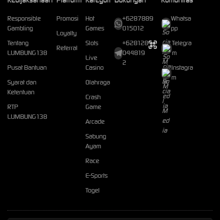
Responsible
Promosi
Hot
+6287889
Whatsa
Gambling
Games
015012
pp
Loyalty
Tentang
Slots
+628128
Telegra
Referral
LUMBUNG138
044819
m
Live
2
Pusat Bantuan
Casino
Instagra
m
Syarat dan
Olahraga
Ketentuan
Crash
RTP
Game
LUMBUNG138
Arcade
Sabung
Ayam
Race
E-Sports
Togel