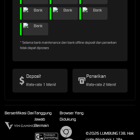
* Selama bank maintenance dan bank offline deposit dan penarikan
tidak dapat diproses
Deposit
Penarikan
Rata-rata 1 Menit
Rata-rata 2 Menit
Bersertifikasi Dari
Tanggung
Browser Yang
Jawab
Didukung
Bermain
©2026 LUMBUNG138. Hak
cipta dilindungi | 18+