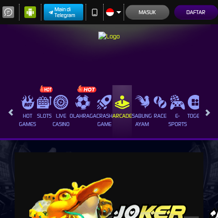
Main di
MASUK
DAFTAR
Telegram
HOT
SLOTS
LIVE
OLAHRAGA
CRASH
ARCADE
SABUNG
RACE
E-
TOGEL
PROM
GAMES
CASINO
GAME
AYAM
SPORTS