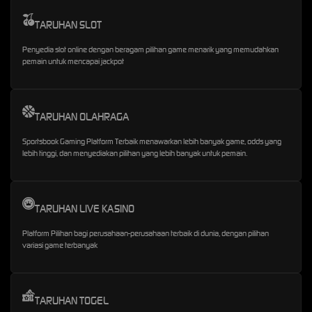
TARUHAN SLOT
Penyedia slot online dengan beragam pilihan game menarik yang memudahkan
pemain untuk mencapai jackpot
TARUHAN OLAHRAGA
Sportsbook Gaming Platform Terbaik menawarkan lebih banyak game, odds yang
lebih tinggi, dan menyediakan pilihan yang lebih banyak untuk pemain.
TARUHAN LIVE KASINO
Platform Pilihan bagi perusahaan-perusahaan terbaik di dunia, dengan pilihan
variasi game terbanyak
TARUHAN TOGEL