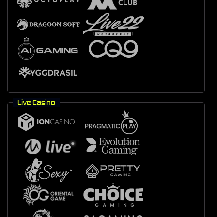
Live Casino