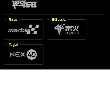
Race
E-Sports
Togel