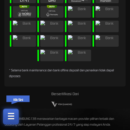
* Selama bank maintenance dan bank offline deposit dan penarikan tidak dapat
diproses
Bersertifikasi Dari
Klik Sini
☰
©2026 LUMBUNG138 menawarkan berbagai macam provider pilihan terbaik dan
didukung oleh Layanan Pelanggan profesional 24/7 yang siap melayani Anda.