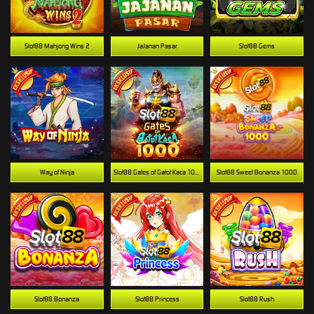
Slot88 Mahjong Wins 2
JaJanan Pasar
Slot88 Gems
Way of Ninja
Slot88 Gates of Gatot Kaca 1000
Slot88 Sweet Bonanza 1000
Slot88 Bonanza
Slot88 Princess
Slot88 Rush