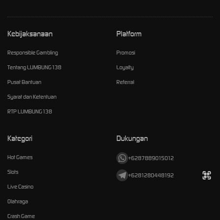
Kebijaksanaan
Platform
Responsible Gambling
Promosi
Tentang LUMBUNG138
Loyalty
Pusat Bantuan
Referral
Syarat dan Ketentuan
RTP LUMBUNG138
Kategori
Dukungan
Hot Games
+6287889015012
Slots
+6281280448192
Live Casino
Olahraga
Crash Game